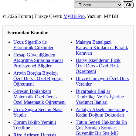
|
© 2026 Forum | Türkçe Çeviri:
MyBB Pro
, Yazılım: MYBB
Forumdan Konular
Ucuz Sigarillo ile
Malatya Battalgazi
Ekonomik Çözümler
Karavan Kiralama - Kiralık
Karavan
Hesap Güvenliğinden
Algoritma Sırlarına Kadar
Hatay İskenderun Fizik
Profesyonel Bilgiler
Özel Ders - Özel Fizik
Öğretmeni
Artvin Borçka Biyoloji
Özel Ders - Özel Biyoloji
Düzce Cumayeri Özel Ders
Öğretmeni
Verenler
Giresun Doğankent
Diyarbakır Bağlar
Matematik Özel Ders -
Temizlikçi Ve Ev İşlerine
Özel Matematik Öğretmeni
Yardımcı İlanları
Ucuz Sigara Seçimi Nasıl
Antalya Akseki Jinekolog -
Yapılır
Kadın Doğum Doktorları
Çorum İskilip Yeminli
Tütün Sepeti Hakkında En
Tercüme
Çok Sorulan Sorular:
Güvenilir Bir Site Mi?
Rize Ardeşen Ücretsiz