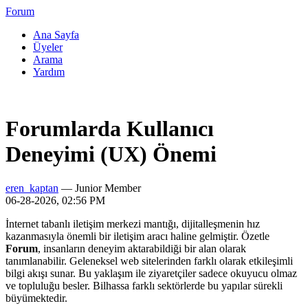
Forum
Ana Sayfa
Üyeler
Arama
Yardım
Giriş
KAYIT OL
Forumlarda Kullanıcı
Deneyimi (UX) Önemi
eren_kaptan
— Junior Member
06-28-2026, 02:56 PM
İnternet tabanlı iletişim merkezi mantığı, dijitalleşmenin hız
kazanmasıyla önemli bir iletişim aracı haline gelmiştir. Özetle
Forum
, insanların deneyim aktarabildiği bir alan olarak
tanımlanabilir. Geleneksel web sitelerinden farklı olarak etkileşimli
bilgi akışı sunar. Bu yaklaşım ile ziyaretçiler sadece okuyucu olmaz
ve topluluğu besler. Bilhassa farklı sektörlerde bu yapılar sürekli
büyümektedir.