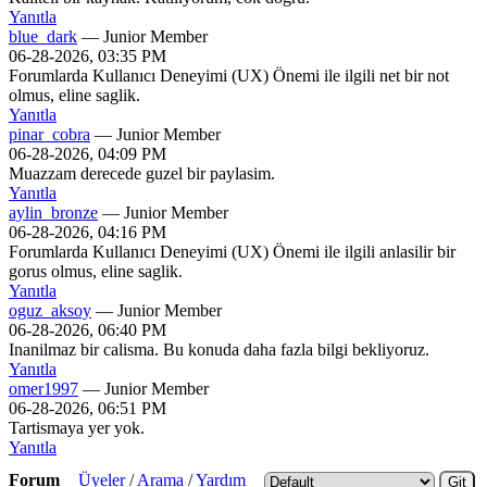
Yanıtla
blue_dark
— Junior Member
06-28-2026, 03:35 PM
Forumlarda Kullanıcı Deneyimi (UX) Önemi ile ilgili net bir not
olmus, eline saglik.
Yanıtla
pinar_cobra
— Junior Member
06-28-2026, 04:09 PM
Muazzam derecede guzel bir paylasim.
Yanıtla
aylin_bronze
— Junior Member
06-28-2026, 04:16 PM
Forumlarda Kullanıcı Deneyimi (UX) Önemi ile ilgili anlasilir bir
gorus olmus, eline saglik.
Yanıtla
oguz_aksoy
— Junior Member
06-28-2026, 06:40 PM
Inanilmaz bir calisma. Bu konuda daha fazla bilgi bekliyoruz.
Yanıtla
omer1997
— Junior Member
06-28-2026, 06:51 PM
Tartismaya yer yok.
Yanıtla
Forum
Üyeler
/
Arama
/
Yardım